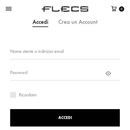
0
Accedi
Crea un Account
Nome utente o indirizzo email
Password
Ricordami
ACCEDI