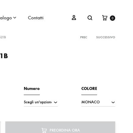
talogo
Contatti
0
521B
PREC
SUCCESSIVO
Product
1B
navigation
a
Numero
COLORE
PREORDINA ORA