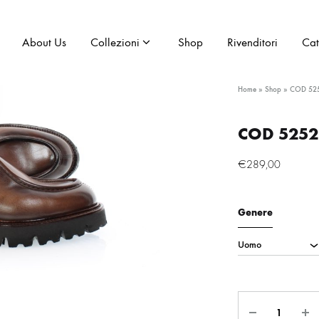
About Us
Collezioni
Shop
Rivenditori
Ca
Home
»
Shop
»
COD 52
COD 5252
€
289,00
IVA inclus
Genere
Quantità