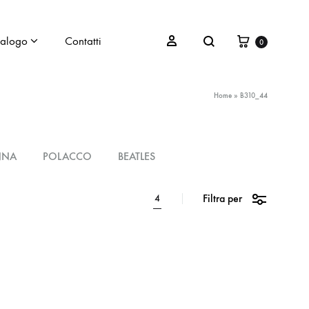
talogo
Contatti
0
Home
»
B310_44
NNA
POLACCO
BEATLES
Filtra per
4